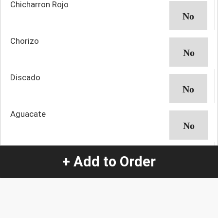
Chicharron Rojo
Chorizo
Discado
Aguacate
Lechuga
+ Add to Order
Tomate