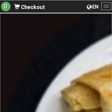
0
EN
Checkout
To
na